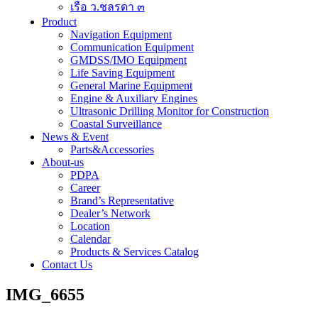
เรือ ว.ชลรดา ๓
Product
Navigation Equipment
Communication Equipment
GMDSS/IMO Equipment
Life Saving Equipment
General Marine Equipment
Engine & Auxiliary Engines
Ultrasonic Drilling Monitor for Construction
Coastal Surveillance
News & Event
Parts&Accessories
About-us
PDPA
Career
Brand’s Representative
Dealer’s Network
Location
Calendar
Products & Services Catalog
Contact Us
IMG_6655