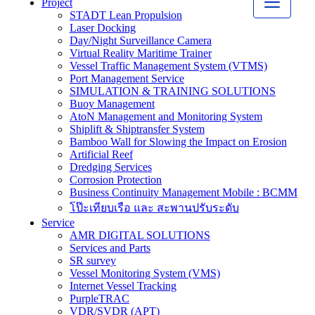
Project
STADT Lean Propulsion
Laser Docking
Day/Night Surveillance Camera
Virtual Reality Maritime Trainer
Vessel Traffic Management System (VTMS)
Port Management Service
SIMULATION & TRAINING SOLUTIONS
Buoy Management
AtoN Management and Monitoring System
Shiplift & Shiptransfer System
Bamboo Wall for Slowing the Impact on Erosion
Artificial Reef
Dredging Services
Corrosion Protection
Business Continuity Management Mobile : BCMM
โป๊ะเทียบเรือ และ สะพานปรับระดับ
Service
AMR DIGITAL SOLUTIONS
Services and Parts
SR survey
Vessel Monitoring System (VMS)
Internet Vessel Tracking
PurpleTRAC
VDR/SVDR (APT)