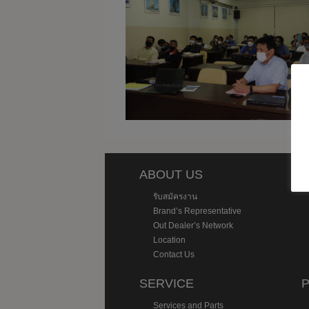
ABOUT US
P
รับสมัครงาน
Brand’s Representative
Out Dealer’s Network
Location
Contact Us
SERVICE
Services and Parts