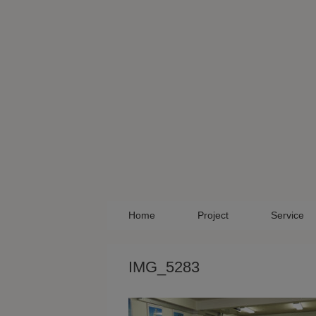
Skip
to
content
Home
Project
Service
IMG_5283