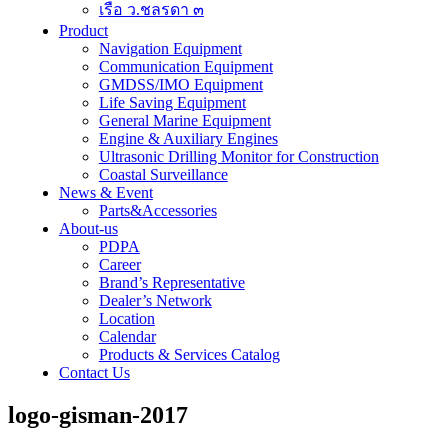
เรือ ว.ชลรดา ๓
Product
Navigation Equipment
Communication Equipment
GMDSS/IMO Equipment
Life Saving Equipment
General Marine Equipment
Engine & Auxiliary Engines
Ultrasonic Drilling Monitor for Construction
Coastal Surveillance
News & Event
Parts&Accessories
About-us
PDPA
Career
Brand’s Representative
Dealer’s Network
Location
Calendar
Products & Services Catalog
Contact Us
logo-gisman-2017