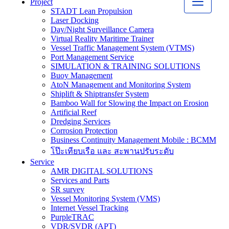
Project
STADT Lean Propulsion
Laser Docking
Day/Night Surveillance Camera
Virtual Reality Maritime Trainer
Vessel Traffic Management System (VTMS)
Port Management Service
SIMULATION & TRAINING SOLUTIONS
Buoy Management
AtoN Management and Monitoring System
Shiplift & Shiptransfer System
Bamboo Wall for Slowing the Impact on Erosion
Artificial Reef
Dredging Services
Corrosion Protection
Business Continuity Management Mobile : BCMM
โป๊ะเทียบเรือ และ สะพานปรับระดับ
Service
AMR DIGITAL SOLUTIONS
Services and Parts
SR survey
Vessel Monitoring System (VMS)
Internet Vessel Tracking
PurpleTRAC
VDR/SVDR (APT)