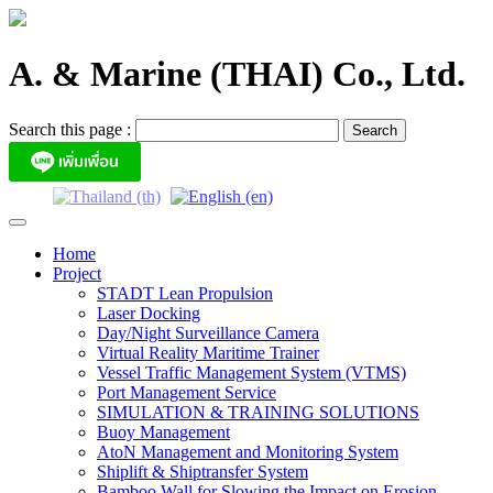
Skip
to
content
A. & Marine (THAI) Co., Ltd.
Search this page :
Home
Project
STADT Lean Propulsion
Laser Docking
Day/Night Surveillance Camera
Virtual Reality Maritime Trainer
Vessel Traffic Management System (VTMS)
Port Management Service
SIMULATION & TRAINING SOLUTIONS
Buoy Management
AtoN Management and Monitoring System
Shiplift & Shiptransfer System
Bamboo Wall for Slowing the Impact on Erosion