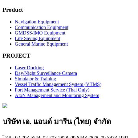
Product
Navigation Equipment
Communication Equipment
GMDSS/IMO Equipment
Life Saving Equipment
General Marine Equipment
PROJECT
Laser Docking
Day/Night Surveillance Camera
Simulator & Training
Vessel Traffic Management System (VTMS)
Port Management Service (Thai Only)
AtoN Management and Monitoring System
บริษัท เอ. แอนด์ มารีน (ไทย) จำกัด
โทร : 02-703-5544, 02-703-5858, 09-8448-7878, 09-8473-1991