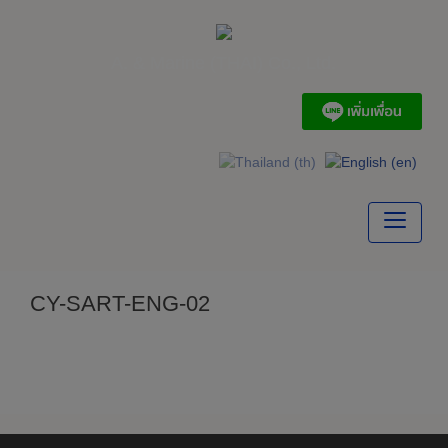
Skip
to
content
A. & Marine (THAI) Co., Ltd.
CY-SART-ENG-02