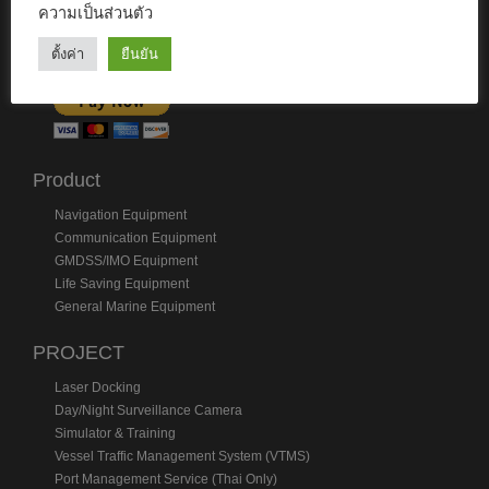
ความเป็นส่วนตัว
PurpleTRAC
ตั้งค่า
ยืนยัน
ช่องทางชำระเงิน
Product
Navigation Equipment
Communication Equipment
GMDSS/IMO Equipment
Life Saving Equipment
General Marine Equipment
PROJECT
Laser Docking
Day/Night Surveillance Camera
Simulator & Training
Vessel Traffic Management System (VTMS)
Port Management Service (Thai Only)