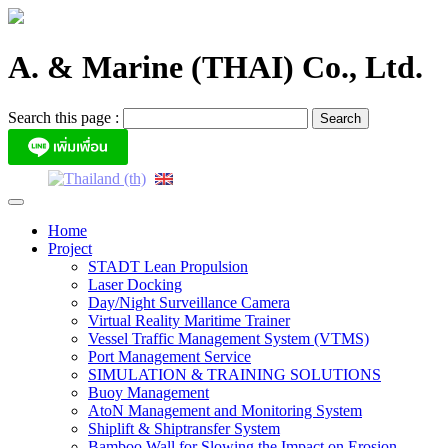
Skip
to
content
A. & Marine (THAI) Co., Ltd.
Search this page :
Home
Project
STADT Lean Propulsion
Laser Docking
Day/Night Surveillance Camera
Virtual Reality Maritime Trainer
Vessel Traffic Management System (VTMS)
Port Management Service
SIMULATION & TRAINING SOLUTIONS
Buoy Management
AtoN Management and Monitoring System
Shiplift & Shiptransfer System
Bamboo Wall for Slowing the Impact on Erosion