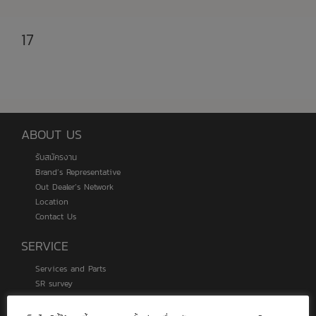
17
ABOUT US
รับสมัครงาน
Brand’s Representative
Out Dealer’s Network
Location
Contact Us
SERVICE
Services and Parts
SR survey
Vessel Monitoring System (VMS)
Internet Vessel Tracking