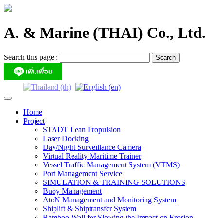
Skip
to
content
A. & Marine (THAI) Co., Ltd.
Search this page :
Home
Project
STADT Lean Propulsion
Laser Docking
Day/Night Surveillance Camera
Virtual Reality Maritime Trainer
Vessel Traffic Management System (VTMS)
Port Management Service
SIMULATION & TRAINING SOLUTIONS
Buoy Management
AtoN Management and Monitoring System
Shiplift & Shiptransfer System
Bamboo Wall for Slowing the Impact on Erosion