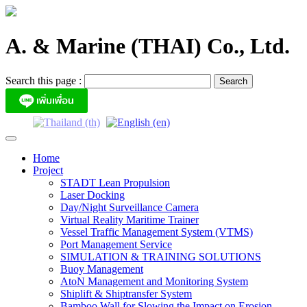
Skip
to
content
A. & Marine (THAI) Co., Ltd.
Search this page :
Home
Project
STADT Lean Propulsion
Laser Docking
Day/Night Surveillance Camera
Virtual Reality Maritime Trainer
Vessel Traffic Management System (VTMS)
Port Management Service
SIMULATION & TRAINING SOLUTIONS
Buoy Management
AtoN Management and Monitoring System
Shiplift & Shiptransfer System
Bamboo Wall for Slowing the Impact on Erosion