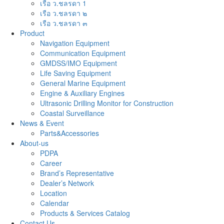
เรือ ว.ชลรดา 1
เรือ ว.ชลรดา ๒
เรือ ว.ชลรดา ๓
Product
Navigation Equipment
Communication Equipment
GMDSS/IMO Equipment
Life Saving Equipment
General Marine Equipment
Engine & Auxiliary Engines
Ultrasonic Drilling Monitor for Construction
Coastal Surveillance
News & Event
Parts&Accessories
About-us
PDPA
Career
Brand’s Representative
Dealer’s Network
Location
Calendar
Products & Services Catalog
Contact Us