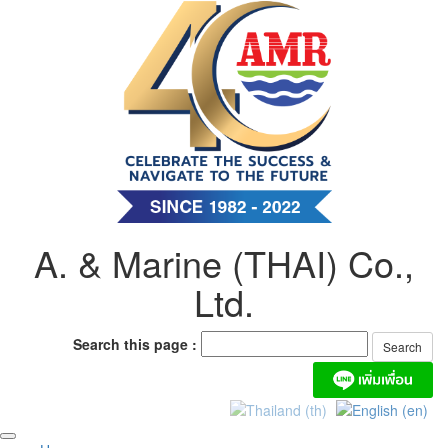
Skip
to
content
A. & Marine (THAI) Co.,
Ltd.
Search this page :