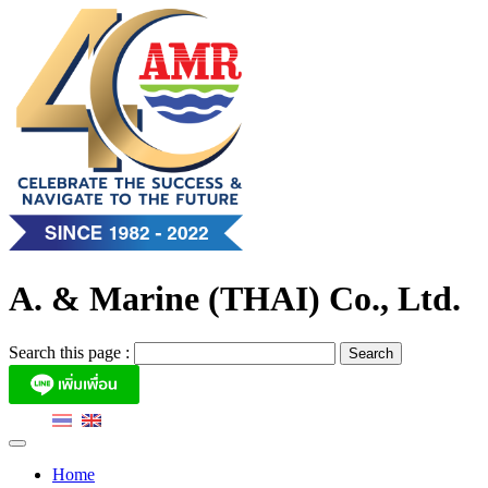
Skip
to
content
A. & Marine (THAI) Co., Ltd.
Search this page :
Home