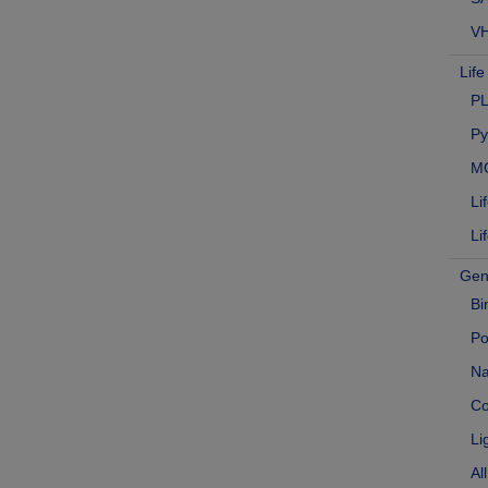
V
Lif
P
Py
MO
Li
Li
Gen
Bi
Po
Na
C
Li
Al