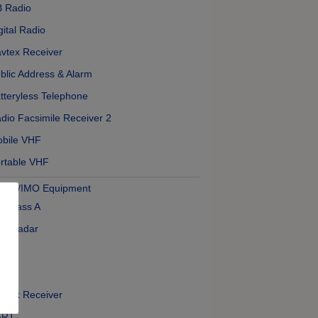
 Radio
gital Radio
vtex Receiver
blic Address & Alarm
tteryless Telephone
dio Facsimile Receiver 2
bile VHF
rtable VHF
SS/IMO Equipment
S Class A
O Radar
CDIS
PIRB
vtex Receiver
ART