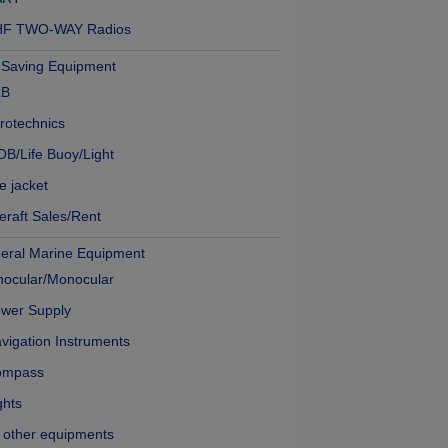
HF TWO-WAY Radios
e Saving Equipment
LB
rotechnics
B/Life Buoy/Light
fe jacket
feraft Sales/Rent
eral Marine Equipment
nocular/Monocular
wer Supply
vigation Instruments
ompass
ghts
l other equipments