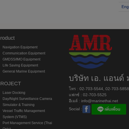
Eng
roduct
Navigation Equipment
Communication Equipment
GMDSS/IMO Equipment
Life Saving Equipment
General Marine Equipment
บริษัท เอ. แอนด์ 
PROJECT
โทร : 02-703-5544, 02-703-585
Laser Docking
แฟกซ์ : 02-703-5525
Day/Night Surveillance Camera
อีเมล์ :
info@marinethai.net
Simulator & Training
Social :
Vessel Traffic Management
System (VTMS)
Port Management Service (Thai