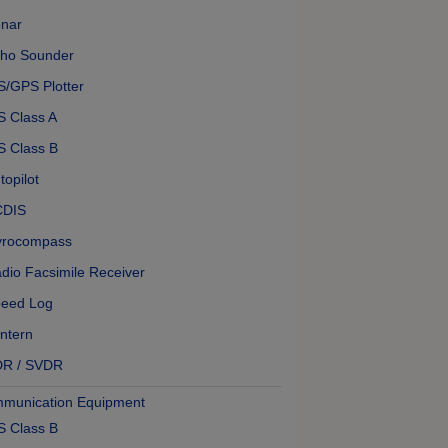
nar
ho Sounder
S/GPS Plotter
S Class A
S Class B
topilot
CDIS
yrocompass
dio Facsimile Receiver
eed Log
ntern
DR / SVDR
munication Equipment
S Class B