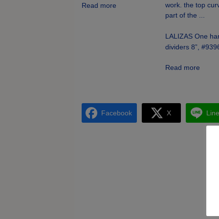
Read more
LALIZAS One ha
dividers 8”, #939
Read more
Facebook
X
Lin