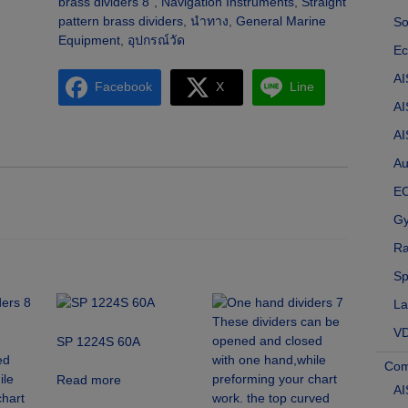
brass dividers 8”
,
Navigation Instruments
,
Straight
pattern brass dividers
,
นำทาง
,
General Marine
So
Equipment
,
อุปกรณ์วัด
Ec
AI
Facebook
X
Line
AI
AI
Au
E
G
Ra
Sp
La
V
SP 1224S 60A
Com
Read more
AI