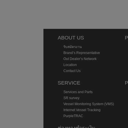
ABOUT US
P
รับสมัครงาน
Brand’s Representative
Out Dealer’s Network
Location
Contact Us
SERVICE
Services and Parts
SR survey
Vessel Monitoring System (VMS)
Internet Vessel Tracking
PurpleTRAC