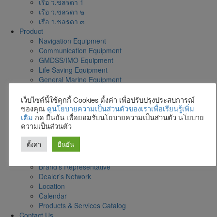
เรือ ว.ชลรดา 1
เรือ ว.ชลรดา ๒
เรือ ว.ชลรดา ๓
Product
Navigation Equipment
Communication Equipment
GMDSS/IMO Equipment
Life Saving Equipment
General Marine Equipment
Engine & Auxiliary Engines
Ultrasonic Drilling Monitor for Construction
เว็บไซต์นี้ใช้คุกกี้ Cookies ตั้งค่า เพื่อปรับปรุงประสบการณ์
ของคุณ
ดูนโยบายความเป็นส่วนตัวของเราเพื่อเรียนรู้เพิ่ม
Coastal Surveillance
เติม
กด ยืนยัน เพื่อยอมรับนโยบายความเป็นส่วนตัว นโยบาย
News & Event
ความเป็นส่วนตัว
Parts&Accessories
About-us
ตั้งค่า
ยืนยัน
PDPA
Career
Brand’s Representative
Dealer’s Network
Location
Calendar
Products & Services Catalog
Contact Us