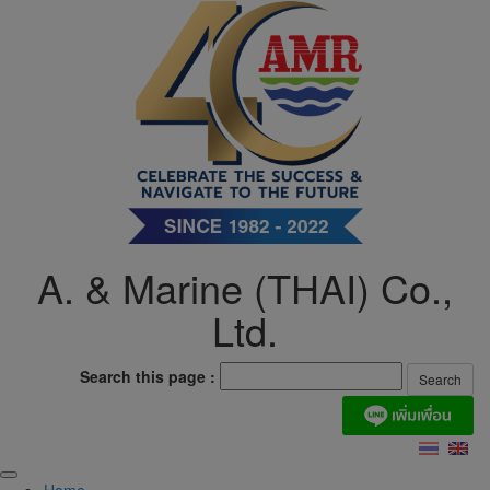
Skip
to
content
A. & Marine (THAI) Co.,
Ltd.
Search this page :
Home