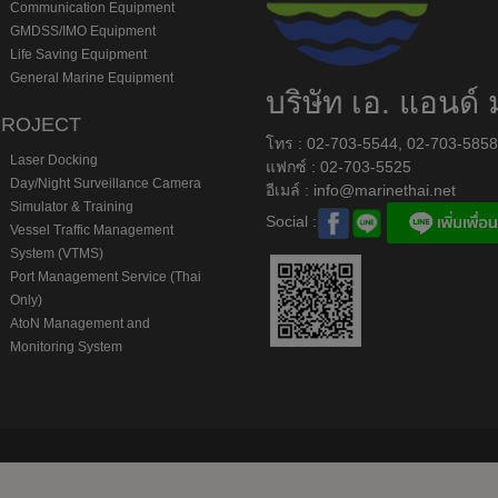
Communication Equipment
GMDSS/IMO Equipment
Life Saving Equipment
General Marine Equipment
บริษัท เอ. แอนด์ 
PROJECT
โทร : 02-703-5544, 02-703-585
Laser Docking
แฟกซ์ : 02-703-5525
Day/Night Surveillance Camera
อีเมล์ :
info@marinethai.net
Simulator & Training
Social :
Vessel Traffic Management
System (VTMS)
Port Management Service (Thai
Only)
AtoN Management and
Monitoring System