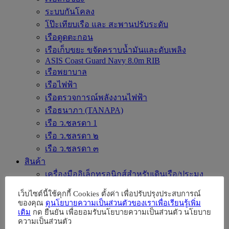
ระบบกันโคลง
โป๊ะเทียบเรือ และ สะพานปรับระดับ
เรือดูดตะกอน
เรือเก็บขยะ ขจัดคราบน้ำมันและดับเพลิง
ASIS Coast Guard Navy 8.0m RIB
เรือพยาบาล
เรือไฟฟ้า
เรือตรวจการณ์พลังงานไฟฟ้า
เรือธนาภา (TANAPA)
เรือ ว.ชลรดา 1
เรือ ว.ชลรดา ๒
เรือ ว.ชลรดา ๓
สินค้า
เครื่องมืออิเล็กทรอนิกส์สำหรับเดินเรือ/ประมง
เครื่องสื่อสารประจำเรือ
เว็บไซต์นี้ใช้คุกกี้ Cookies ตั้งค่า เพื่อปรับปรุงประสบการณ์
อุปกรณ์ประจำเรือตามข้อบังคับ GMDSS/IMO
ของคุณ
ดูนโยบายความเป็นส่วนตัวของเราเพื่อเรียนรู้เพิ่ม
เติม
กด ยืนยัน เพื่อยอมรับนโยบายความเป็นส่วนตัว นโยบาย
อุปกรณ์ความปลอดภัยประจำเรือ / เสื้อชูชีพ
ความเป็นส่วนตัว
อุปกรณ์ประจำเรือ