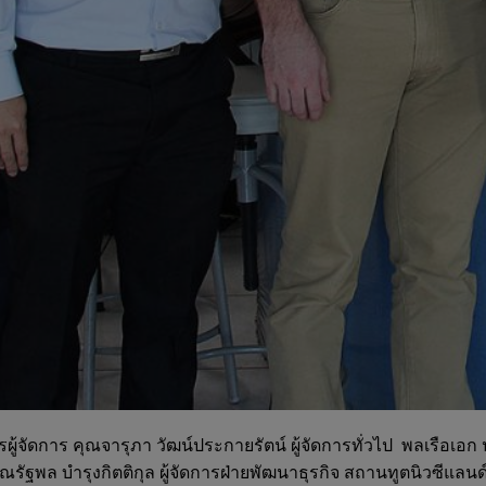
รผู้จัดการ คุณจารุภา วัฒน์ประกายรัตน์ ผู้จัดการทั่วไป พลเรือเอ
ัฐพล บำรุงกิตติกุล ผู้จัดการฝ่ายพัฒนาธุรกิจ สถานทูตนิวซีแลนด์ พ