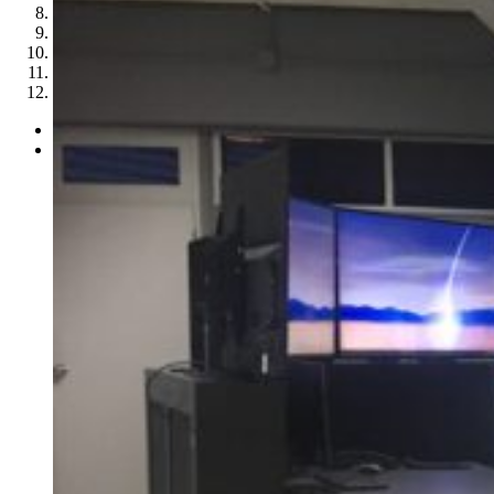
8
9
10
11
12
Previous
Next